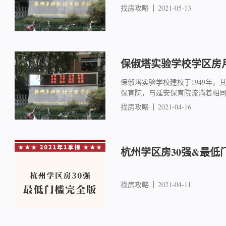
找房攻略
2021-05-13
保俶塔实验学校学区房月度
保俶塔实验学校建校于1949年
保育院，与延安保育院流淌着相同的
找房攻略
2021-04-16
杭州学区房30强&最低
找房攻略
2021-04-11