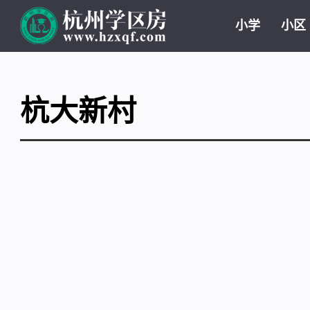
小学
小区
杭大新村