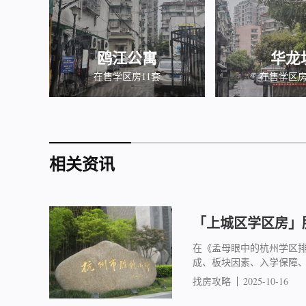
鸥江公寓
华龙
在售学区房11套
在售学区房
相关资讯
「上城区学区房」胜
在《孟母眼中的杭州学区
成、板块因素、入学保障
找房攻略
2025-10-16