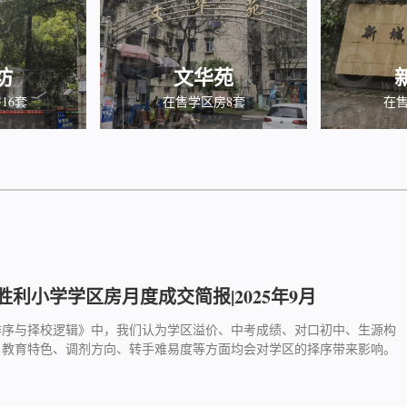
坊
文华苑
16套
在售学区房8套
在售
利小学学区房月度成交简报|2025年9月
排序与择校逻辑》中，我们认为学区溢价、中考成绩、对口初中、生源构
、教育特色、调剂方向、转手难易度等方面均会对学区的择序带来影响。