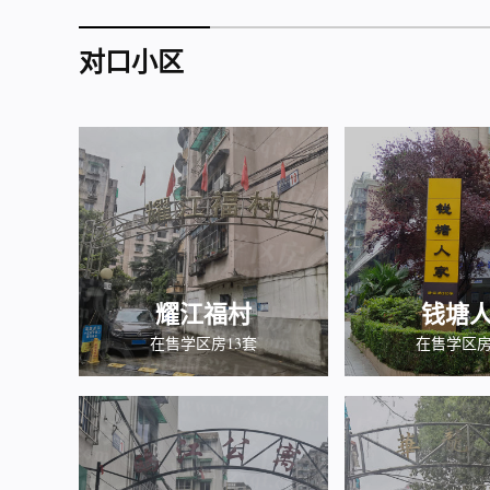
对口小区
耀江福村
钱塘
在售学区房13套
在售学区房