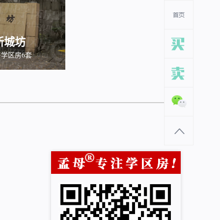
新城坊
学区房6套