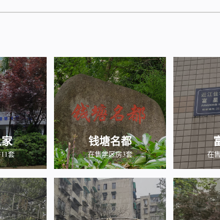
人家
钱塘名都
11套
在售学区房3套
在售