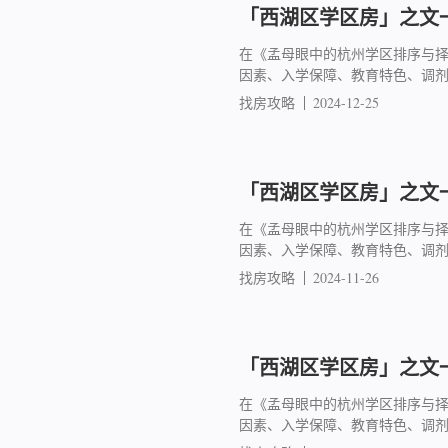
「西湖区学区房」之文一
在《孟母眼中的杭州学区排序与
因素、入学保障、教育特色、调
找房攻略
2024-12-25
「西湖区学区房」之文一
在《孟母眼中的杭州学区排序与
因素、入学保障、教育特色、调
找房攻略
2024-11-26
「西湖区学区房」之文一
在《孟母眼中的杭州学区排序与
因素、入学保障、教育特色、调