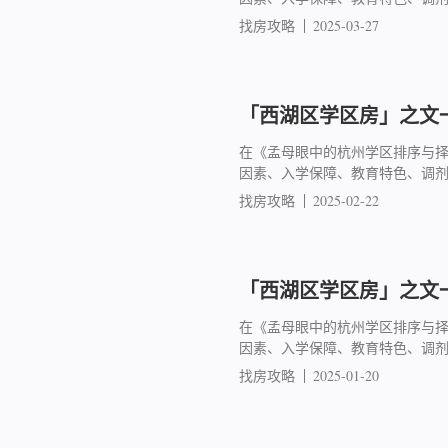
找房攻略
2025-03-27
「西湖区学区房」之文一
在《孟母眼中的杭州学区排序与
因素、入学保障、教育特色、调
找房攻略
2025-02-22
「西湖区学区房」之文一
在《孟母眼中的杭州学区排序与
因素、入学保障、教育特色、调
找房攻略
2025-01-20