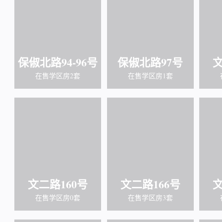
保俶北路94-96号
保俶北路97号
文
在售学区房2套
在售学区房1套
文二路160号
文二路166号
文
在售学区房0套
在售学区房3套