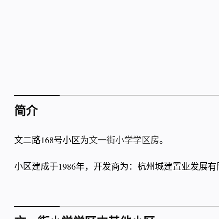
简介
文二路168号小区为
文一街小学学区房
。
小区建成于1986年，开发商为：杭州城建置业发展