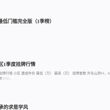
最低门槛完全版（1季榜）
区1季度挂牌行情
牌行情 小区 建成年份 最低（万） 最高（万） 挂牌套数 外东山弄61、6
 / /...
承的求是学风