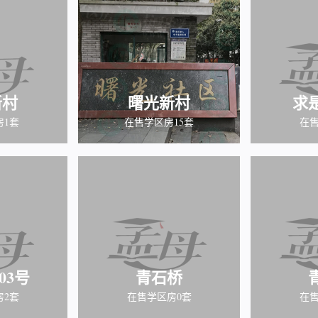
新村
曙光新村
求
房1套
在售学区房15套
在售
03号
青石桥
房2套
在售学区房0套
在售