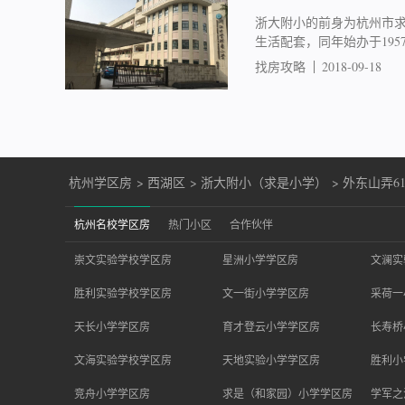
浙大附小的前身为杭州市求
生活配套，同年始办于195
找房攻略
2018-09-18
杭州学区房
>
西湖区
>
浙大附小（求是小学）
>
外东山弄61
杭州名校学区房
热门小区
合作伙伴
崇文实验学校学区房
星洲小学学区房
文澜实
胜利实验学校学区房
文一街小学学区房
采荷一
天长小学学区房
育才登云小学学区房
长寿桥
文海实验学校学区房
天地实验小学学区房
胜利小
竞舟小学学区房
求是（和家园）小学学区房
学军之