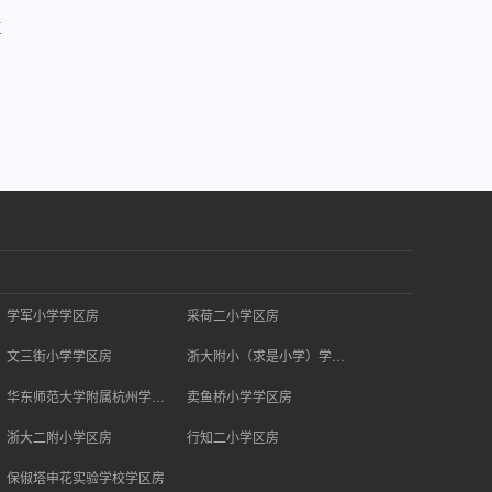
工
学军小学学区房
采荷二小学区房
文三街小学学区房
浙大附小（求是小学）学区房
华东师范大学附属杭州学校学区房
卖鱼桥小学学区房
浙大二附小学区房
行知二小学区房
保俶塔申花实验学校学区房