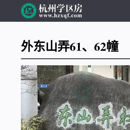
外东山弄61、62幢