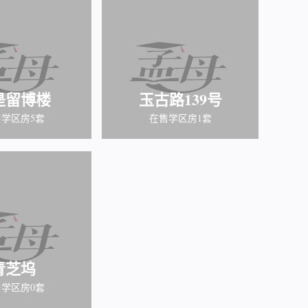
是留博楼
玉古路139号
学区房5套
在售学区房1套
青芝坞
学区房0套