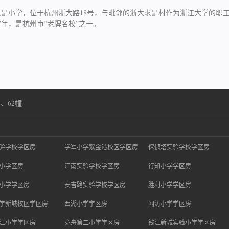
是小学，位于杭州浙大路18号，与毗邻的浙大求是村作为浙江大学的职
7年，是杭州市“老牌名校”之一。
、62幢
验学校学区房
学军小学紫金港校区学区房
保俶塔实验学校学区房
小学区房
江南实验学校学区房
行知小学学区房
小学学区房
安吉路实验学校学区房
胜利小学学区房
学新城校区学区房
西湖小学学区房
闻涛小学学区房
江小学学区房
竞舟第二小学学区房
钱江新城实验小学学区房