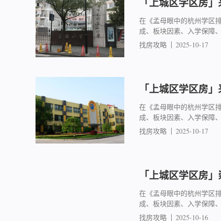
「上城区学区房」采
在《孟母眼中的杭州学区
成、板块因素、入学保障
找房攻略
2025-10-17
「上城区学区房」采
在《孟母眼中的杭州学区
成、板块因素、入学保障
找房攻略
2025-10-17
「上城区学区房」崇
在《孟母眼中的杭州学区
成、板块因素、入学保障
找房攻略
2025-10-16