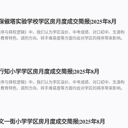
俶塔实验学校学区房月度成交简报|2025年8月
排序与择校逻辑》中，我们认为学区溢价、中考成绩、对口初中、生源构
、教育特色、调剂方向、转手难易度等方面均会对学区的择序带来影响。
知小学学区房月度成交简报|2025年8月
排序与择校逻辑》中，我们认为学区溢价、中考成绩、对口初中、生源构
、教育特色、调剂方向、转手难易度等方面均会对学区的择序带来影响。
一街小学学区房月度成交简报|2025年8月