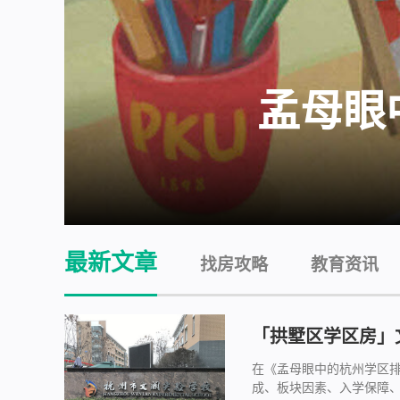
孟母眼
最新文章
找房攻略
教育资讯
「拱墅区学区房」文
在《孟母眼中的杭州学区
成、板块因素、入学保障