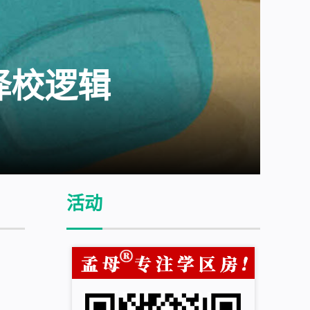
择校逻辑
活动