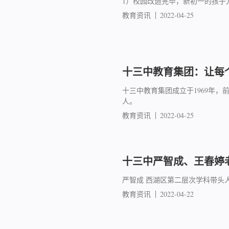
1）校园改造完毕，新初一的孩子
教育资讯
2022-04-25
十三中教育集团：让每
十三中教育集团成立于1969年，
人。
教育资讯
2022-04-25
十三中严智成、王春婷
严智成 西湖区第二层次学科带头
教育资讯
2022-04-22