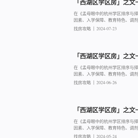
「西湖区学区房」之文一
在《孟母眼中的杭州学区排序与
因素、入学保障、教育特色、调
找房攻略
2024-07-23
「西湖区学区房」之文一
在《孟母眼中的杭州学区排序与
因素、入学保障、教育特色、调
找房攻略
2024-06-26
「西湖区学区房」之文一
在《孟母眼中的杭州学区排序与
因素、入学保障、教育特色、调
找房攻略
2024-05-24