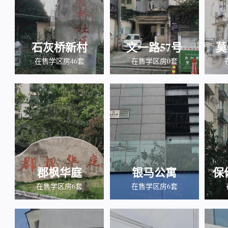
石灰桥新村
文一路57号
莫
在售学区房46套
在售学区房0套
郡枫华庭
银马公寓
保
在售学区房6套
在售学区房6套