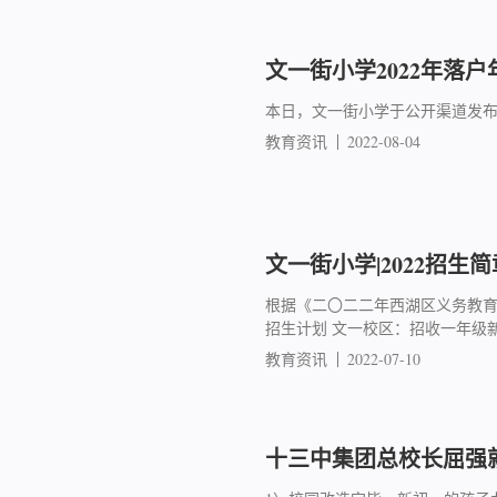
文一街小学2022年落户
本日，文一街小学于公开渠道发
教育资讯
2022-08-04
文一街小学|2022招生简
根据《二〇二二年西湖区义务教育
招生计划 文一校区：招收一年级新
教育资讯
2022-07-10
十三中集团总校长屈强就