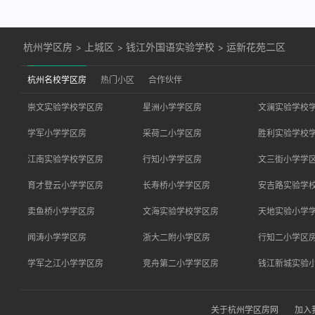
杭州学区房
>
上城区
>
钱江外国语实验学校
>
运新花苑二区
杭州名校学区房
热门小区
合作伙伴
崇文实验学校学区房
星洲小学学区房
文澜实验学校
学军小学学区房
采荷二小学区房
胜利实验学校
江南实验学校学区房
行知小学学区房
文三街小学学
育才登云小学学区房
长寿桥小学学区房
安吉路实验学
卖鱼桥小学学区房
文海实验学校学区房
天地实验小学
闻涛小学学区房
浙大二附小学区房
行知二小学区
学军之江小学学区房
竞舟第二小学学区房
钱江新城实验
关于杭州学区房网
加入