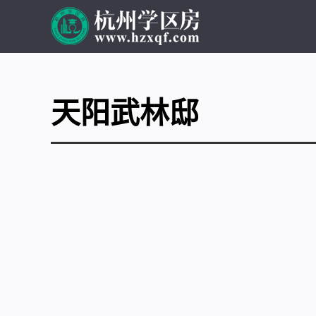
天阳武林邸