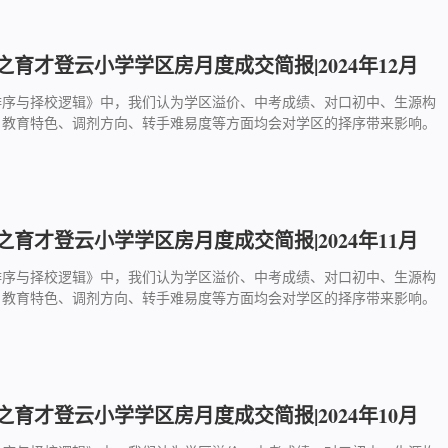
育才登云小学学区房月度成交简报|2024年12月
排序与择校逻辑》中，我们认为学区溢价、中考成绩、对口初中、生源构
、教育特色、调剂方向、转手难易度等方面均会对学区的择序带来影响。
育才登云小学学区房月度成交简报|2024年11月
排序与择校逻辑》中，我们认为学区溢价、中考成绩、对口初中、生源构
、教育特色、调剂方向、转手难易度等方面均会对学区的择序带来影响。
育才登云小学学区房月度成交简报|2024年10月