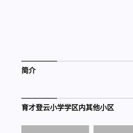
简介
育才登云小学学区内其他小区