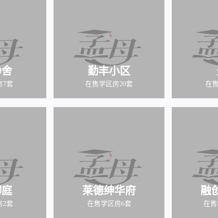
静舍
勤丰小区
房7套
在售学区房20套
在售
御庭
莱德绅华府
融
房2套
在售学区房6套
在售