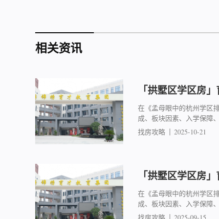
相关资讯
「拱墅区学区房」育
在《孟母眼中的杭州学区
成、板块因素、入学保障
找房攻略
2025-10-21
「拱墅区学区房」育
在《孟母眼中的杭州学区
成、板块因素、入学保障
找房攻略
2025-09-15