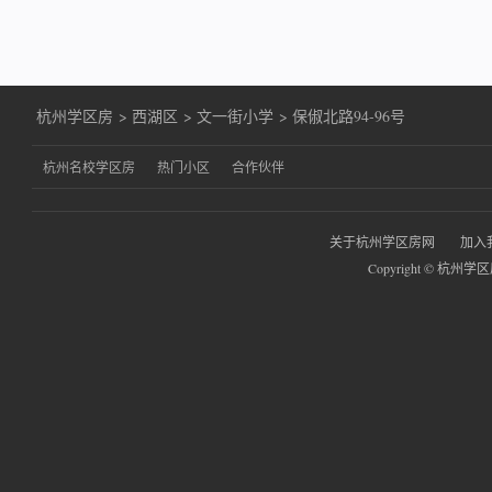
杭州学区房
>
西湖区
>
文一街小学
>
保俶北路94-96号
杭州名校学区房
热门小区
合作伙伴
关于杭州学区房网
加入
Copyright © 杭州