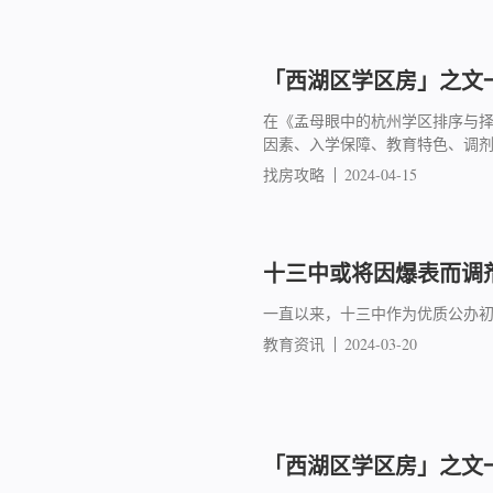
「西湖区学区房」之文一
在《孟母眼中的杭州学区排序与
因素、入学保障、教育特色、调
找房攻略
2024-04-15
十三中或将因爆表而调
一直以来，十三中作为优质公办
教育资讯
2024-03-20
「西湖区学区房」之文一