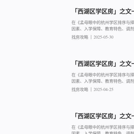
「西湖区学区房」之文一
在《孟母眼中的杭州学区排序与
因素、入学保障、教育特色、调
找房攻略
2025-05-30
「西湖区学区房」之文一
在《孟母眼中的杭州学区排序与
因素、入学保障、教育特色、调
找房攻略
2025-04-25
「西湖区学区房」之文一
在《孟母眼中的杭州学区排序与
因素、入学保障、教育特色、调