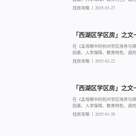
找房攻略
2025-03-27
「西湖区学区房」之文一
在《孟母眼中的杭州学区排序与
因素、入学保障、教育特色、调
找房攻略
2025-02-22
「西湖区学区房」之文一
在《孟母眼中的杭州学区排序与
因素、入学保障、教育特色、调
找房攻略
2025-01-20