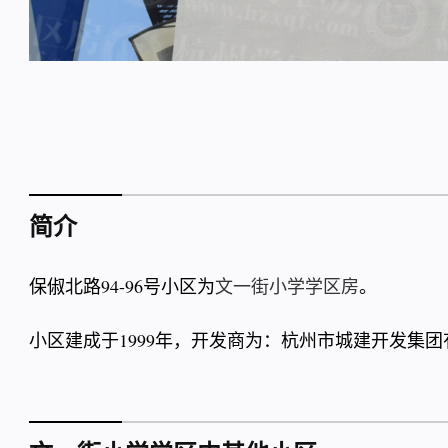
简介
保俶北路94-96号小区为
文一街小学学区房
。
小区建成于1999年，开发商为：杭州市城建开发集