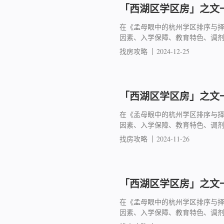
「西湖区学区房」之文一
在《孟母眼中的杭州学区排序与
因素、入学保障、教育特色、调
找房攻略
2024-12-25
「西湖区学区房」之文一
在《孟母眼中的杭州学区排序与
因素、入学保障、教育特色、调
找房攻略
2024-11-26
「西湖区学区房」之文一
在《孟母眼中的杭州学区排序与
因素、入学保障、教育特色、调