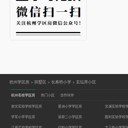
杭州学区房
>
拱墅区
>
长寿桥小学
>
玄坛弄小区
杭州名校学区房
热门小区
合作伙伴
崇文实验学校学区房
星洲小学学区房
文澜实验学校
学军小学学区房
采荷二小学区房
胜利实验学校
江南实验学校学区房
行知小学学区房
文三街小学学