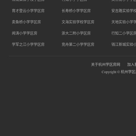
育才登云小学学区房
长寿桥小学学区房
安吉路实验学
卖鱼桥小学学区房
文海实验学校学区房
天地实验小学
闻涛小学学区房
浙大二附小学区房
行知二小学区
学军之江小学学区房
竞舟第二小学学区房
钱江新城实验
关于杭州学区房网
加入
Copyright © 杭州