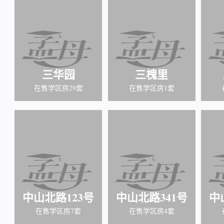
三华园
三槐里
在售学区房29套
在售学区房1套
中山北路123号
中山北路341号
中
在售学区房7套
在售学区房4套