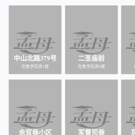
中山北路379号
二圣庙前
在售学区房1套
在售学区房6套
余官巷小区
军督司巷