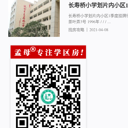
长寿桥小学划片内小区
长寿桥小学划片内小区1季度挂牌行情 
茶叶弄3号 1996年 / / / ...
找房攻略
2021-04-08