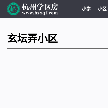
小学
小区
玄坛弄小区