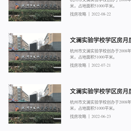
米，占地面积51000平米。
找房攻略
2022-08-22
文澜实验学校学区房月度
杭州市文澜实验学校创办于2008年
米，占地面积51000平米。
找房攻略
2022-07-21
文澜实验学校学区房月度
杭州市文澜实验学校创办于2008年
米，占地面积51000平米。
找房攻略
2022-06-23