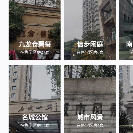
九龙仓碧玺
信步闲庭
南
在售学区房27套
在售学区房6套
名城公馆
城市风景
在售学区房11套
在售学区房4套