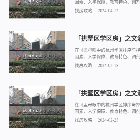
因素、入学保障、教育特色、调
找房攻略
2024-04-12
「拱墅区学区房」之文澜
在《孟母眼中的杭州学区排序与
因素、入学保障、教育特色、调
找房攻略
2024-03-18
「拱墅区学区房」之文澜
在《孟母眼中的杭州学区排序与
因素、入学保障、教育特色、调
找房攻略
2024-02-23