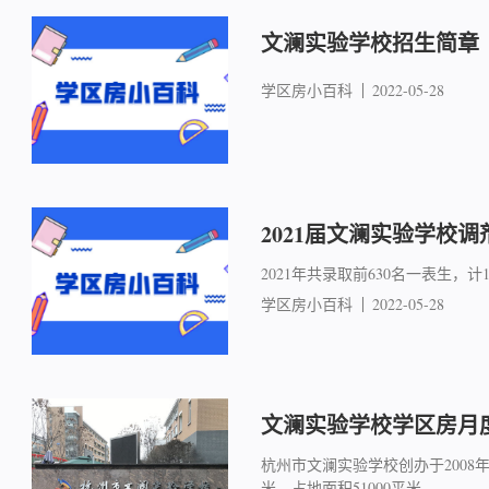
文澜实验学校招生简章（
学区房小百科
2022-05-28
2021届文澜实验学校调
2021年共录取前630名一表生，计
学区房小百科
2022-05-28
文澜实验学校学区房月度
杭州市文澜实验学校创办于2008年
米，占地面积51000平米。