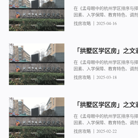
在《孟母眼中的杭州学区排序与
因素、入学保障、教育特色、调
找房攻略
2025-04-16
「拱墅区学区房」之文澜
在《孟母眼中的杭州学区排序与
因素、入学保障、教育特色、调
找房攻略
2025-03-18
「拱墅区学区房」之文澜
在《孟母眼中的杭州学区排序与
因素、入学保障、教育特色、调
找房攻略
2025-02-22