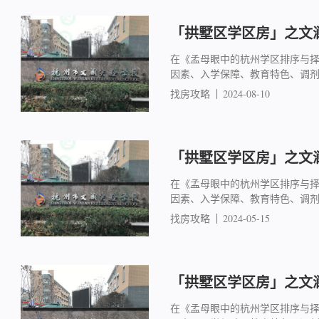
「拱墅区学区房」之文澜
在《孟母眼中的杭州学区排序与
因素、入学保障、教育特色、调
找房攻略
2024-08-10
「拱墅区学区房」之文澜
在《孟母眼中的杭州学区排序与
因素、入学保障、教育特色、调
找房攻略
2024-05-15
「拱墅区学区房」之文澜
在《孟母眼中的杭州学区排序与