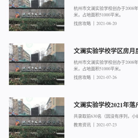
杭州市文澜实验学校创办于2008年
米，占地面积51000平米。
找房攻略
2021-08-20
文澜实验学校学区房月度
杭州市文澜实验学校创办于2008年
米，占地面积51000平米。
找房攻略
2021-07-26
文澜实验学校2021年
共录取前630名（因没有序列，
教育资讯
2021-07-23