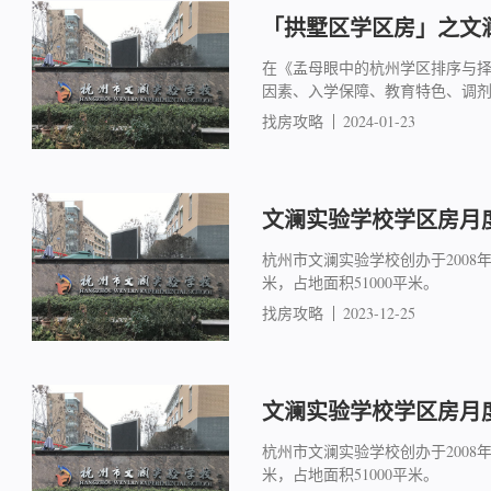
「拱墅区学区房」之文澜
在《孟母眼中的杭州学区排序与
因素、入学保障、教育特色、调
找房攻略
2024-01-23
文澜实验学校学区房月度成
杭州市文澜实验学校创办于2008年
米，占地面积51000平米。
找房攻略
2023-12-25
文澜实验学校学区房月度成
杭州市文澜实验学校创办于2008年
米，占地面积51000平米。