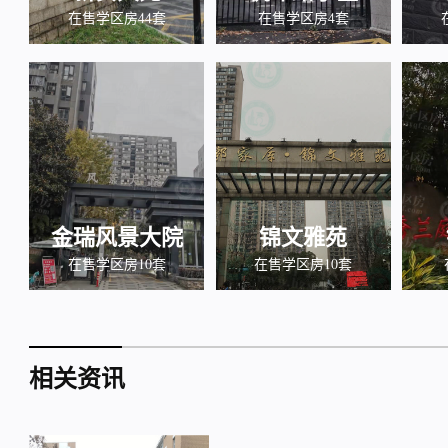
在售学区房44套
在售学区房4套
金瑞风景大院
锦文雅苑
在售学区房10套
在售学区房10套
相关资讯