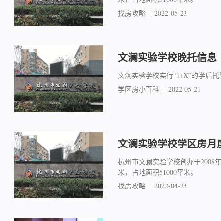
找房攻略
2022-05-23
文澜实验学校晚托信息
文澜实验学校实行“1+X”的学后
学区房小百科
2022-05-21
文澜实验学校学区房月度成
杭州市文澜实验学校创办于2008年
米，占地面积51000平米。
找房攻略
2022-04-23