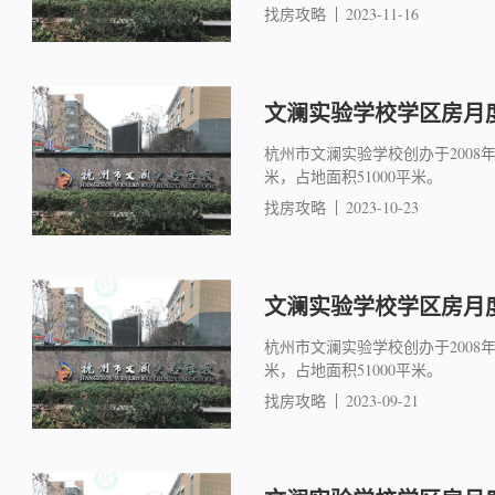
找房攻略
2023-11-16
文澜实验学校学区房月度成
杭州市文澜实验学校创办于2008年
米，占地面积51000平米。
找房攻略
2023-10-23
文澜实验学校学区房月度
杭州市文澜实验学校创办于2008年
米，占地面积51000平米。
找房攻略
2023-09-21