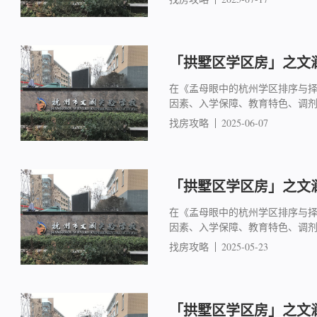
「拱墅区学区房」之文澜
在《孟母眼中的杭州学区排序与
因素、入学保障、教育特色、调
找房攻略
2025-06-07
「拱墅区学区房」之文澜
在《孟母眼中的杭州学区排序与
因素、入学保障、教育特色、调
找房攻略
2025-05-23
「拱墅区学区房」之文澜