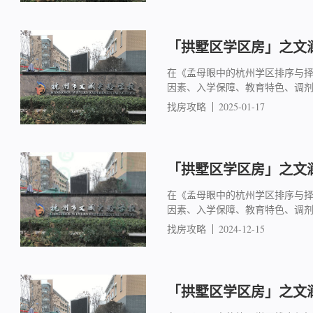
「拱墅区学区房」之文澜
在《孟母眼中的杭州学区排序与
因素、入学保障、教育特色、调
找房攻略
2025-01-17
「拱墅区学区房」之文澜
在《孟母眼中的杭州学区排序与
因素、入学保障、教育特色、调
找房攻略
2024-12-15
「拱墅区学区房」之文澜