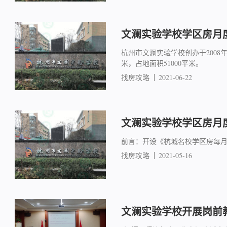
文澜实验学校学区房月度成
杭州市文澜实验学校创办于2008年
米，占地面积51000平米。
找房攻略
2021-06-22
文澜实验学校学区房月度成
前言：开设《杭城名校学区房每
找房攻略
2021-05-16
文澜实验学校开展岗前