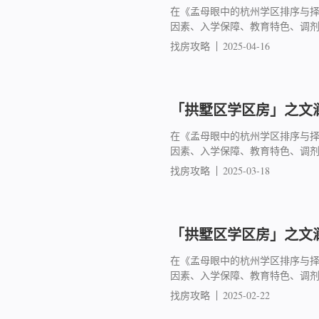
在《孟母眼中的杭州学区排序与
因素、入学保障、教育特色、调
找房攻略
2025-04-16
「拱墅区学区房」之文澜
在《孟母眼中的杭州学区排序与
因素、入学保障、教育特色、调
找房攻略
2025-03-18
「拱墅区学区房」之文澜
在《孟母眼中的杭州学区排序与
因素、入学保障、教育特色、调
找房攻略
2025-02-22