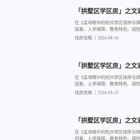
「拱墅区学区房」之文澜
在《孟母眼中的杭州学区排序与
因素、入学保障、教育特色、调
找房攻略
2024-08-10
「拱墅区学区房」之文澜
在《孟母眼中的杭州学区排序与
因素、入学保障、教育特色、调
找房攻略
2024-05-15
「拱墅区学区房」之文澜
在《孟母眼中的杭州学区排序与
因素、入学保障、教育特色、调