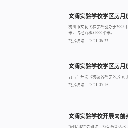
文澜实验学校学区房月度成
杭州市文澜实验学校创办于2008年
米，占地面积51000平米。
找房攻略
2021-06-22
文澜实验学校学区房月度成
前言：开设《杭城名校学区房每
找房攻略
2021-05-16
文澜实验学校开展岗前
“问渠那得清如许，为有源头活水