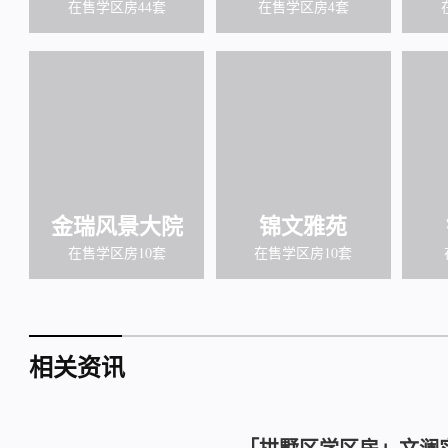
在售学区房44套
在售学区房4套
金瑞风景大院
锦文雅苑
在售学区房10套
在售学区房10套
相关资讯