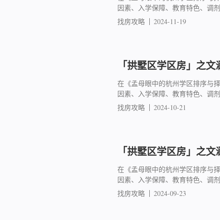
因素、入学保障、教育特色、调
找房攻略
2024-11-19
「拱墅区学区房」之文澜
在《孟母眼中的杭州学区排序与
因素、入学保障、教育特色、调
找房攻略
2024-10-21
「拱墅区学区房」之文澜
在《孟母眼中的杭州学区排序与
因素、入学保障、教育特色、调
找房攻略
2024-09-23