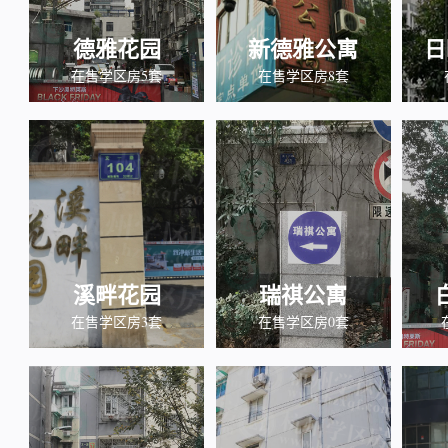
德雅花园
新德雅公寓
日
在售学区房5套
在售学区房8套
溪畔花园
瑞祺公寓
在售学区房3套
在售学区房0套