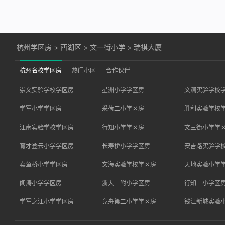
杭州学区房
>
西湖区
>
文一街小学
>
瑞祺大厦
杭州名校学区房
热门小区
合作伙伴
崇文实验学校学区房
星洲小学学区房
文澜实验学校
学军小学学区房
采荷二小学区房
胜利实验学校
江南实验学校学区房
行知小学学区房
文三街小学学
育才登云小学学区房
长寿桥小学学区房
安吉路实验学
卖鱼桥小学学区房
文海实验学校学区房
天地实验小学
闻涛小学学区房
浙大二附小学区房
行知二小学区
学军之江小学学区房
竞舟第二小学学区房
钱江新城实验