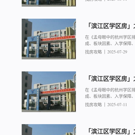
「滨江区学区房」之
在《孟母眼中的杭州学区
成、板块因素、入学保障
找房攻略
2025-07-29
「滨江区学区房」之
在《孟母眼中的杭州学区
成、板块因素、入学保障
找房攻略
2025-07-11
「滨江区学区房」之