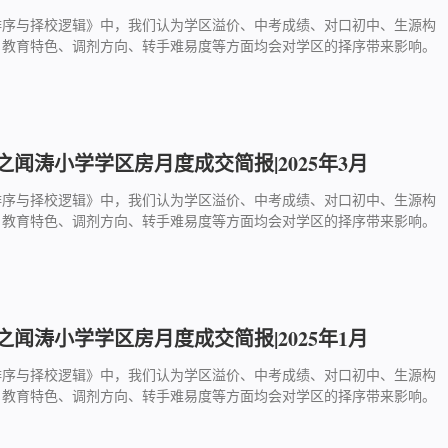
排序与择校逻辑》中，我们认为学区溢价、中考成绩、对口初中、生源构
、教育特色、调剂方向、转手难易度等方面均会对学区的择序带来影响。
闻涛小学学区房月度成交简报|2025年3月
排序与择校逻辑》中，我们认为学区溢价、中考成绩、对口初中、生源构
、教育特色、调剂方向、转手难易度等方面均会对学区的择序带来影响。
闻涛小学学区房月度成交简报|2025年1月
排序与择校逻辑》中，我们认为学区溢价、中考成绩、对口初中、生源构
、教育特色、调剂方向、转手难易度等方面均会对学区的择序带来影响。