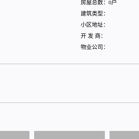
房屋总数：0户
建筑类型：
小区地址：
开 发 商：
物业公司：