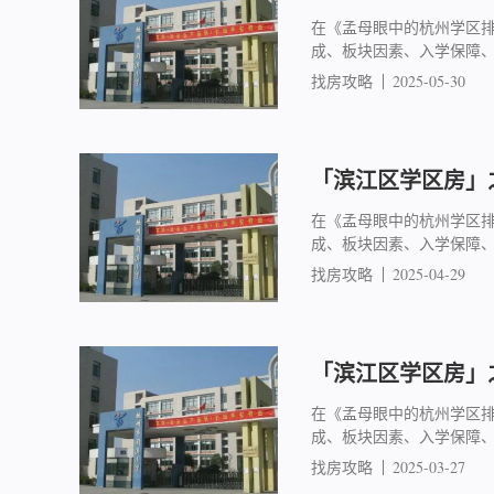
在《孟母眼中的杭州学区
成、板块因素、入学保障
找房攻略
2025-05-30
「滨江区学区房」之
在《孟母眼中的杭州学区
成、板块因素、入学保障
找房攻略
2025-04-29
「滨江区学区房」之
在《孟母眼中的杭州学区
成、板块因素、入学保障
找房攻略
2025-03-27