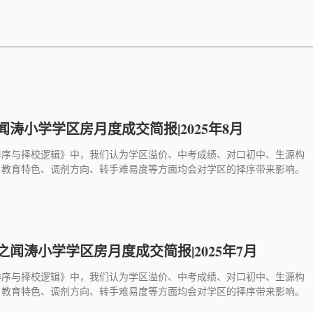
涛小学学区房月度成交简报|2025年8月
排序与择校逻辑》中，我们认为学区溢价、中考成绩、对口初中、生源构
、教育特色、调剂方向、转手难易度等方面均会对学区的择序带来影响。
闻涛小学学区房月度成交简报|2025年7月
排序与择校逻辑》中，我们认为学区溢价、中考成绩、对口初中、生源构
、教育特色、调剂方向、转手难易度等方面均会对学区的择序带来影响。