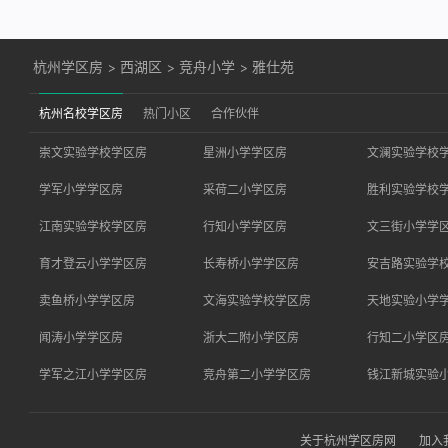
杭州学区房
>
西湖区
>
竞舟小学
>
雅仕苑
杭州名校学区房
热门小区
合作伙伴
崇文实验学校学区房
星洲小学学区房
文澜实验学校
学军小学学区房
采荷二小学区房
胜利实验学校
江南实验学校学区房
行知小学学区房
文三街小学学
育才登云小学学区房
长寿桥小学学区房
安吉路实验学
卖鱼桥小学学区房
文海实验学校学区房
天地实验小学
闻涛小学学区房
浙大二附小学区房
行知二小学区
学军之江小学学区房
竞舟第二小学学区房
钱江新城实验
关于杭州学区房网
加入