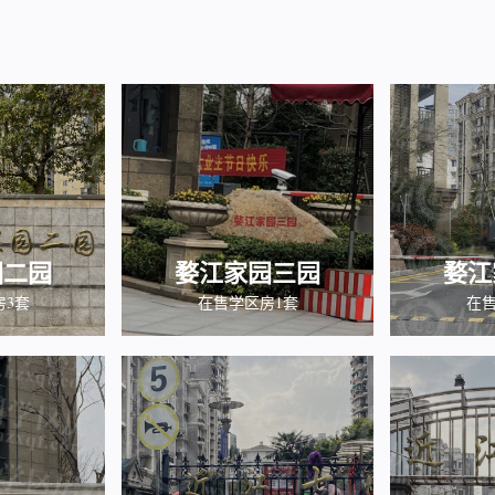
园二园
婺江家园三园
婺江
房3套
在售学区房1套
在售