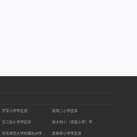
学军小学学区房
采荷二小学区房
文三街小学学区房
浙大附小（求是小学）学区房
华东师范大学附属杭州学校学区房
卖鱼桥小学学区房