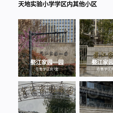
天地实验小学学区内其他小区
婺江家园一园
婺江家
在售学区房3套
在售学区