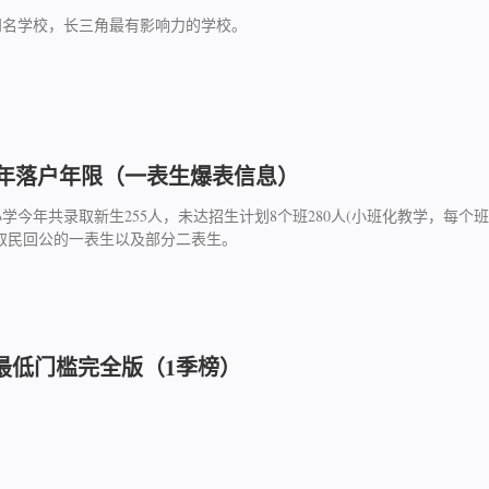
知名学校，长三角最有影响力的学校。
1年落户年限（一表生爆表信息）
学今年共录取新生255人，未达招生计划8个班280人(小班化教学，每个班
录取民回公的一表生以及部分二表生。
最低门槛完全版（1季榜）