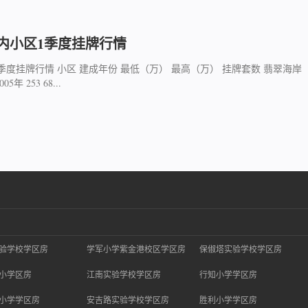
内小区1季度挂牌行情
度挂牌行情 小区 建成年份 最低（万） 最高（万） 挂牌套数 翡翠海岸
5年 253 68...
验学校学区房
学军小学紫金港校区学区房
保俶塔实验学校学区房
小学区房
江南实验学校学区房
行知小学学区房
小学学区房
安吉路实验学校学区房
胜利小学学区房