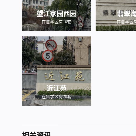
望江家园西园
翡翠
在售学区房18套
在售学区
近江苑
在售学区房20套
相关资讯