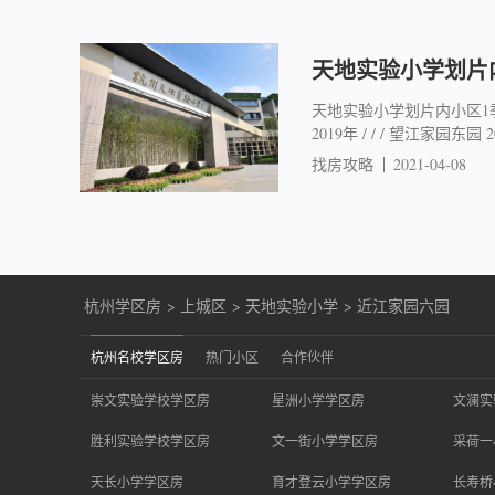
天地实验小学划片
天地实验小学划片内小区1季
2019年 / / / 望江家园东园 200
找房攻略
2021-04-08
杭州学区房
>
上城区
>
天地实验小学
>
近江家园六园
杭州名校学区房
热门小区
合作伙伴
崇文实验学校学区房
星洲小学学区房
文澜实
胜利实验学校学区房
文一街小学学区房
采荷一
天长小学学区房
育才登云小学学区房
长寿桥