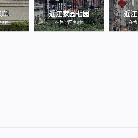
海岸
近江家园七园
近江
房0套
在售学区房8套
在售