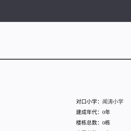
对口小学：
闻涛小学
建成年代：0年
楼栋总数：0栋