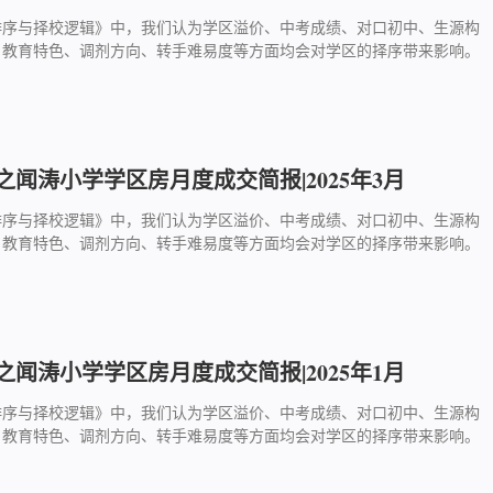
排序与择校逻辑》中，我们认为学区溢价、中考成绩、对口初中、生源构
、教育特色、调剂方向、转手难易度等方面均会对学区的择序带来影响。
闻涛小学学区房月度成交简报|2025年3月
排序与择校逻辑》中，我们认为学区溢价、中考成绩、对口初中、生源构
、教育特色、调剂方向、转手难易度等方面均会对学区的择序带来影响。
闻涛小学学区房月度成交简报|2025年1月
排序与择校逻辑》中，我们认为学区溢价、中考成绩、对口初中、生源构
、教育特色、调剂方向、转手难易度等方面均会对学区的择序带来影响。