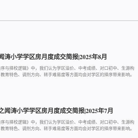
涛小学学区房月度成交简报|2025年8月
排序与择校逻辑》中，我们认为学区溢价、中考成绩、对口初中、生源构
、教育特色、调剂方向、转手难易度等方面均会对学区的择序带来影响。
闻涛小学学区房月度成交简报|2025年7月
排序与择校逻辑》中，我们认为学区溢价、中考成绩、对口初中、生源构
、教育特色、调剂方向、转手难易度等方面均会对学区的择序带来影响。