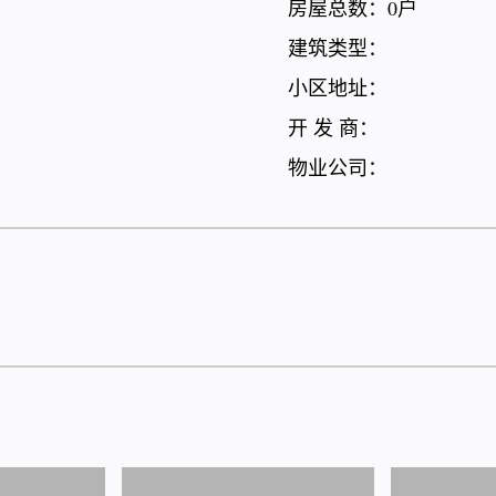
房屋总数：0户
建筑类型：
小区地址：
开 发 商：
物业公司：