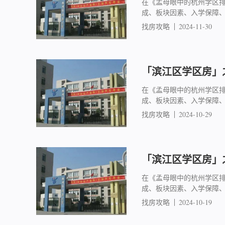
在《孟母眼中的杭州学区
成、板块因素、入学保障
找房攻略
2024-11-30
「滨江区学区房」之
在《孟母眼中的杭州学区
成、板块因素、入学保障
找房攻略
2024-10-29
「滨江区学区房」之
在《孟母眼中的杭州学区
成、板块因素、入学保障
找房攻略
2024-10-19