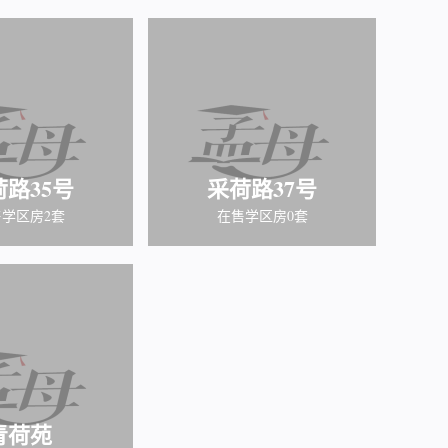
荷路35号
采荷路37号
学区房2套
在售学区房0套
青荷苑