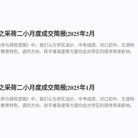
采荷二小月度成交简报|2025年2月
排序与择校逻辑》中，我们认为学区溢价、中考成绩、对口初中、生源构
、教育特色、调剂方向、转手难易度等方面均会对学区的择序带来影响。
采荷二小月度成交简报|2025年1月
排序与择校逻辑》中，我们认为学区溢价、中考成绩、对口初中、生源构
、教育特色、调剂方向、转手难易度等方面均会对学区的择序带来影响。