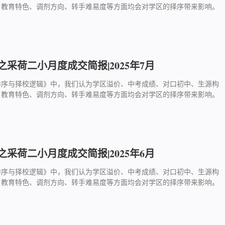
、教育特色、调剂方向、转手难易度等方面均会对学区的择序带来影响。
采荷二小月度成交简报|2025年7月
排序与择校逻辑》中，我们认为学区溢价、中考成绩、对口初中、生源构
、教育特色、调剂方向、转手难易度等方面均会对学区的择序带来影响。
采荷二小月度成交简报|2025年6月
排序与择校逻辑》中，我们认为学区溢价、中考成绩、对口初中、生源构
、教育特色、调剂方向、转手难易度等方面均会对学区的择序带来影响。