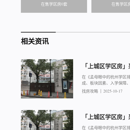
在售学区房0套
在售学区
相关资讯
「上城区学区房」采
在《孟母眼中的杭州学区
成、板块因素、入学保障
找房攻略
2025-10-17
「上城区学区房」采
在《孟母眼中的杭州学区