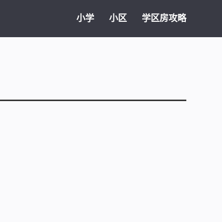
小学
小区
学区房攻略