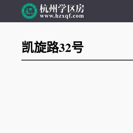
凯旋路32号