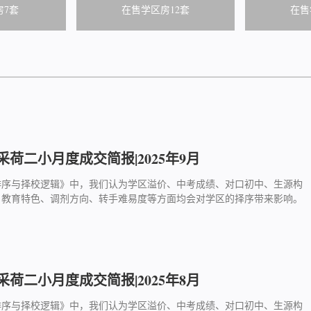
房7套
在售学区房12套
在售
荷二小月度成交简报|2025年9月
排序与择校逻辑》中，我们认为学区溢价、中考成绩、对口初中、生源构
、教育特色、调剂方向、转手难易度等方面均会对学区的择序带来影响。
荷二小月度成交简报|2025年8月
排序与择校逻辑》中，我们认为学区溢价、中考成绩、对口初中、生源构