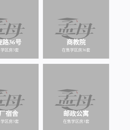
旋路36号
商教院
学区房3套
在售学区房36套
厂宿舍
邮政公寓
学区房3套
在售学区房3套