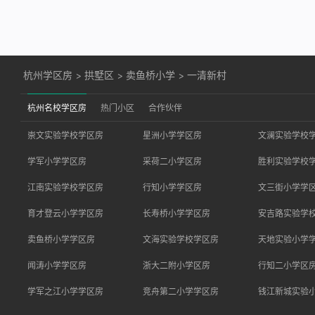
杭州学区房
>
拱墅区
>
卖鱼桥小学
>
一清新村
杭州名校学区房
热门小区
合作伙伴
崇文实验学校学区房
星洲小学学区房
文澜实验学校
学军小学学区房
采荷二小学区房
胜利实验学校
江南实验学校学区房
行知小学学区房
文三街小学学
育才登云小学学区房
长寿桥小学学区房
安吉路实验学
卖鱼桥小学学区房
文海实验学校学区房
天地实验小学
闻涛小学学区房
浙大二附小学区房
行知二小学区
学军之江小学学区房
竞舟第二小学学区房
钱江新城实验