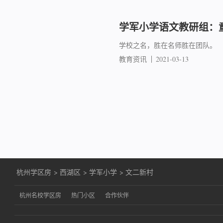
学军小学语文教研组：
学校之名，胜在名师胜在团队。
教育资讯
2021-03-13
杭州学区房
>
西湖区
>
学军小学
>
文二新村
杭州名校学区房
热门小区
合作伙伴