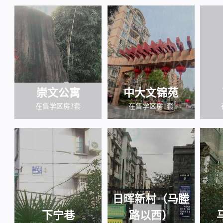
崇文公寓
中大文锦苑
在售学区房3套
在售学区房1套
日晖新村（马塍
下宁巷
路以西）