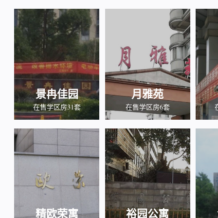
景冉佳园
月雅苑
在售学区房31套
在售学区房6套
精欧荣寓
裕园公寓