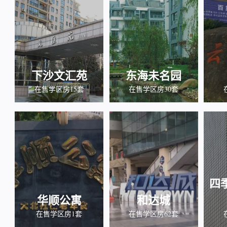
下沙文汇苑
东海未名园
在售学区房15套
在售学区房30套
四
华顺公寓
和达城
在售学区房1套
在售学区房62套