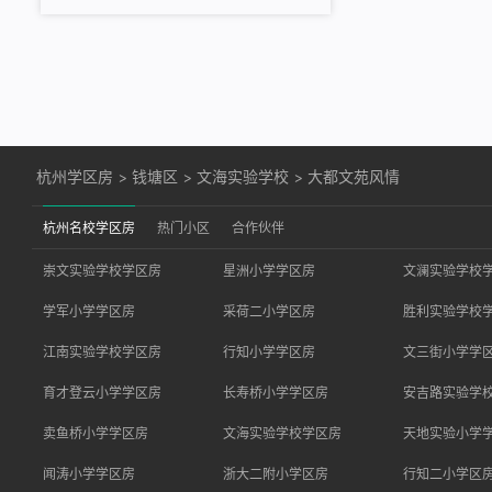
杭州学区房
>
钱塘区
>
文海实验学校
>
大都文苑风情
杭州名校学区房
热门小区
合作伙伴
崇文实验学校学区房
星洲小学学区房
文澜实验学校
学军小学学区房
采荷二小学区房
胜利实验学校
江南实验学校学区房
行知小学学区房
文三街小学学
育才登云小学学区房
长寿桥小学学区房
安吉路实验学
卖鱼桥小学学区房
文海实验学校学区房
天地实验小学
闻涛小学学区房
浙大二附小学区房
行知二小学区