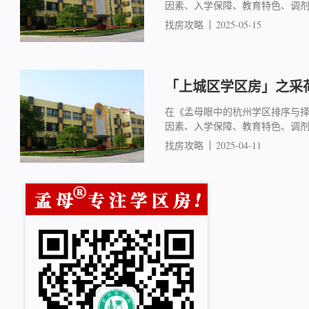
因素、入学保障、教育特色、调
找房攻略
2025-05-15
「上城区学区房」之采荷
在《孟母眼中的杭州学区排序与
因素、入学保障、教育特色、调
找房攻略
2025-04-11