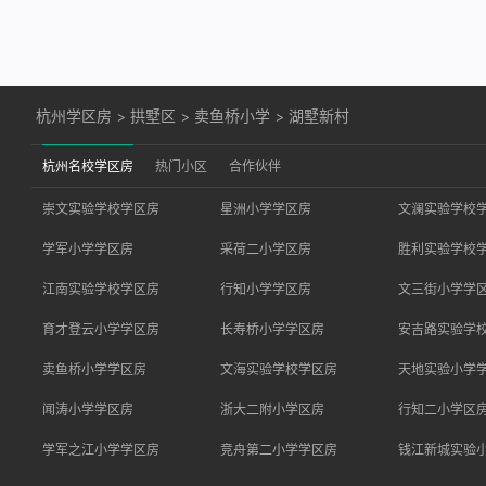
杭州学区房
>
拱墅区
>
卖鱼桥小学
>
湖墅新村
杭州名校学区房
热门小区
合作伙伴
崇文实验学校学区房
星洲小学学区房
文澜实验学校
学军小学学区房
采荷二小学区房
胜利实验学校
江南实验学校学区房
行知小学学区房
文三街小学学
育才登云小学学区房
长寿桥小学学区房
安吉路实验学
卖鱼桥小学学区房
文海实验学校学区房
天地实验小学
闻涛小学学区房
浙大二附小学区房
行知二小学区
学军之江小学学区房
竞舟第二小学学区房
钱江新城实验