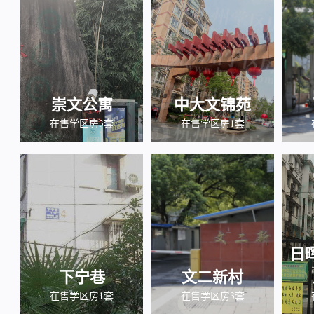
崇文公寓
中大文锦苑
在售学区房3套
在售学区房1套
日
下宁巷
文二新村
在售学区房1套
在售学区房3套