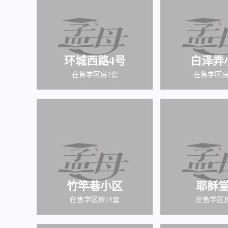
环城西路4号
白泽弄
在售学区房1套
在售学区房
竹竿巷小区
耶稣
在售学区房15套
在售学区