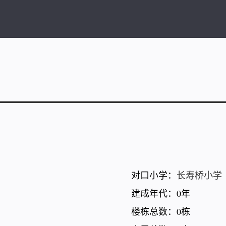
对口小学：
长寿桥小学
建成年代：0年
楼栋总数：0栋