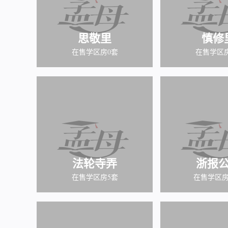
思敬里
慎修
在售学区房0套
在售学区
法轮寺弄
浙报
在售学区房5套
在售学区房