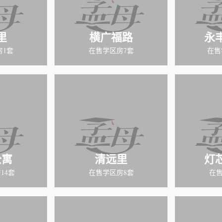
里
横广福路
永
房1套
在售学区房7套
在售
公寓
清远里
灯
14套
在售学区房8套
在售