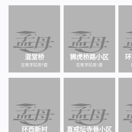
混堂桥
狮虎桥路小区
环
在售学区房5套
在售学区房1套
环西新村
直戒坛寺巷小区