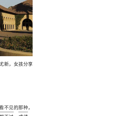
尤新，女孩分享
看不见
的
那种
，