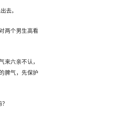
先出去。
对两个男生高看
气来六亲不认，
的脾气，先保护
吗？