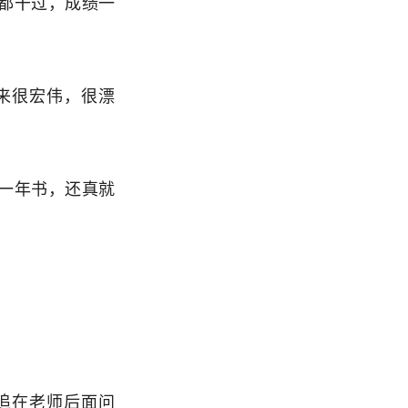
都干过，成绩一
来很宏伟，很漂
一年书，还真就
追在老师后面问