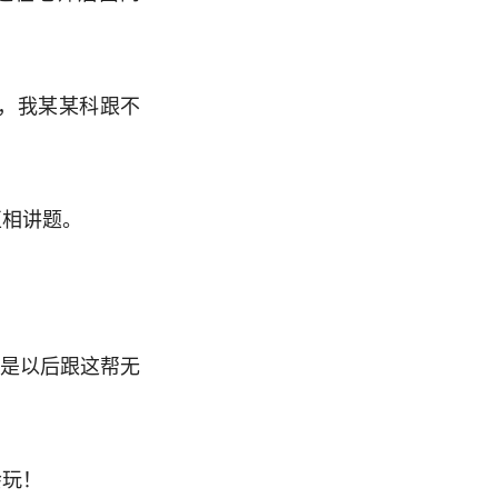
，我某某科跟不
互相讲题。
要是以后跟这帮无
会玩！