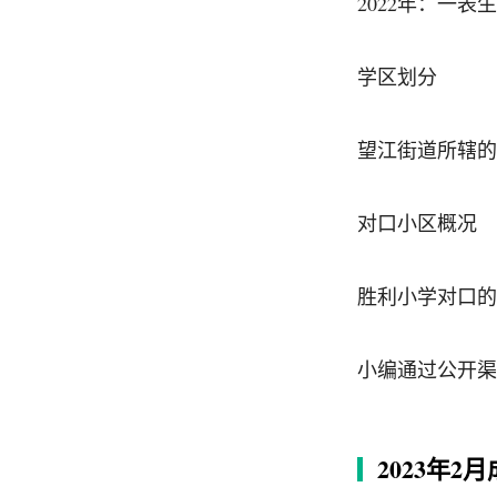
2022年：一表
学区划分
望江街道所辖的
对口小区概况
胜利小学对口的
小编通过公开渠
2023年2