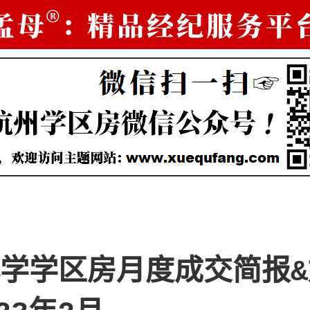
学学区房月度成交简报&