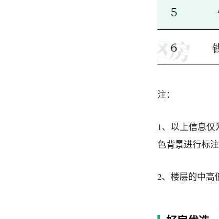
注：
1、以上信息仅
色背景进行标注
2、楼层的中高