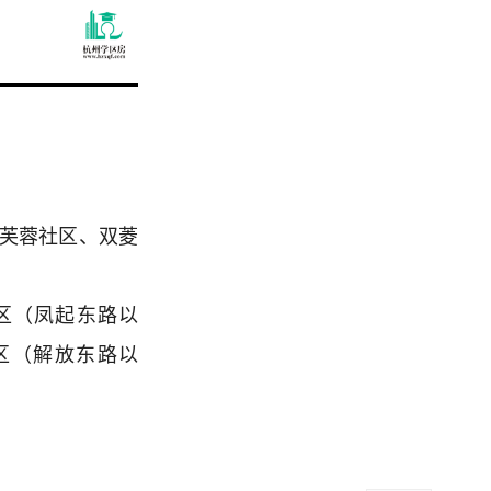
：
、芙蓉社区、双菱
区（凤起东路以
区（解放东路以