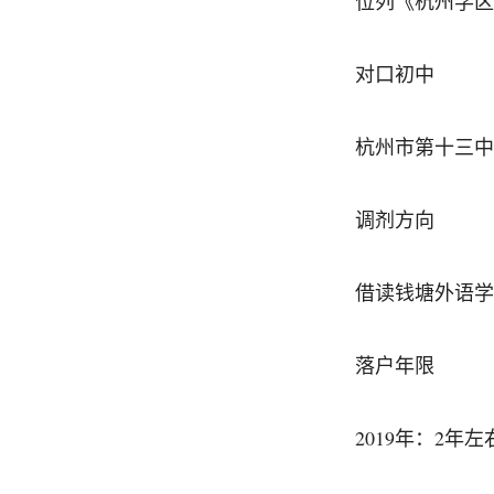
位列《杭州学区房3
对口初中
杭州市第十三中
调剂方向
借读钱塘外语学
落户年限
2019年：2年左