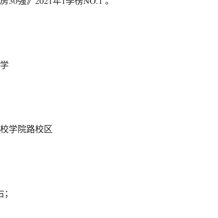
0强》2021年1季榜NO.1 。
学
校学院路校区
右；