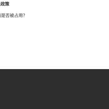
关政策
籍是否被占用？
区划分
验学校学区房
学军小学紫金港校区学区房
保俶塔实验学校学区房