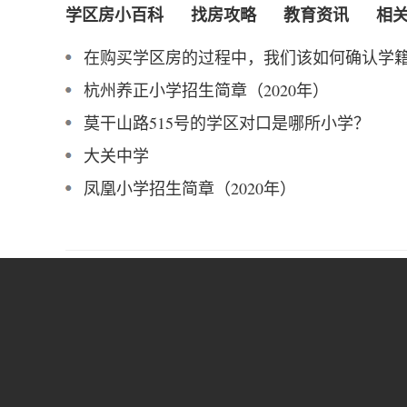
学区房小百科
找房攻略
教育资讯
相
在购买学区房的过程中，我们该如何确认学
杭州养正小学招生简章（2020年）
莫干山路515号的学区对口是哪所小学？
大关中学
凤凰小学招生简章（2020年）
杭州学区房
>
学区房攻略
>
学区房小百科
>
高银巷小学学
杭州名校学区房
热门小区
合作伙伴
崇文实验学校学区房
星洲小学学区房
文澜实