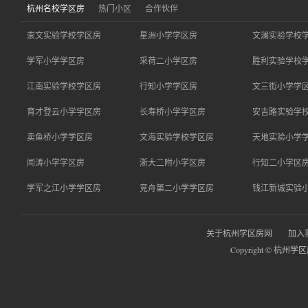
杭州名校学区房
热门小区
合作伙伴
崇文实验学校学区房
星洲小学学区房
文澜实验学校
学军小学学区房
采荷二小学区房
胜利实验学校
江南实验学校学区房
行知小学学区房
文三街小学学
育才登云小学学区房
长寿桥小学学区房
安吉路实验学
卖鱼桥小学学区房
文海实验学校学区房
天地实验小学
闻涛小学学区房
浙大二附小学区房
行知二小学区
学军之江小学学区房
竞舟第二小学学区房
钱江新城实验
关于杭州学区房网
加入
Copyright © 杭州