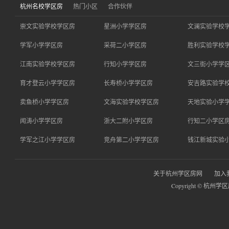
杭州名校学区房
热门小区
合作伙伴
崇文实验学校学区房
星洲小学学区房
文澜实验学校
学军小学学区房
采荷二小学区房
胜利实验学校
江南实验学校学区房
行知小学学区房
文三街小学学
育才登云小学学区房
长寿桥小学学区房
安吉路实验学
卖鱼桥小学学区房
文海实验学校学区房
天地实验小学
闻涛小学学区房
浙大二附小学区房
行知二小学区
学军之江小学学区房
竞舟第二小学学区房
钱江新城实验
关于杭州学区房网
加入
Copyright © 杭州