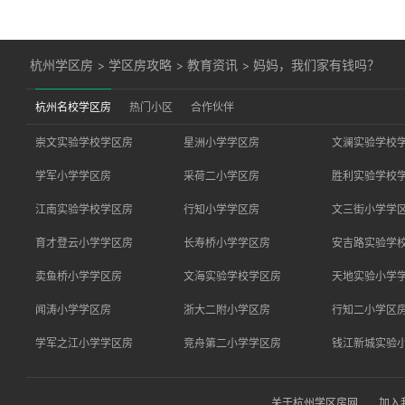
杭州学区房
>
学区房攻略
>
教育资讯
>
妈妈，我们家有钱吗？
杭州名校学区房
热门小区
合作伙伴
崇文实验学校学区房
星洲小学学区房
文澜实验学校
学军小学学区房
采荷二小学区房
胜利实验学校
江南实验学校学区房
行知小学学区房
文三街小学学
育才登云小学学区房
长寿桥小学学区房
安吉路实验学
卖鱼桥小学学区房
文海实验学校学区房
天地实验小学
闻涛小学学区房
浙大二附小学区房
行知二小学区
学军之江小学学区房
竞舟第二小学学区房
钱江新城实验
关于杭州学区房网
加入