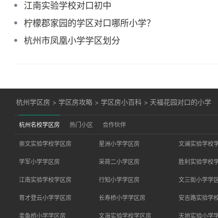
江南实验学校对口初中
柠檬郡家园的学区对口哪所小学？
杭州市凤凰小学学区划分
杭州学区房
>
学区房攻略
>
学区房小百科
>
天福花园对口的小学
杭州名校学区房
热门小区
合作伙伴
崇文实验学校学区房
星洲小学学区房
文澜实验学校
学军小学学区房
采荷二小学区房
胜利实验学校
江南实验学校学区房
行知小学学区房
文三街小学学
育才登云小学学区房
长寿桥小学学区房
安吉路实验学
卖鱼桥小学学区房
文海实验学校学区房
天地实验小学