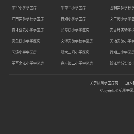
学军小学学区房
采荷二小学区房
胜利实验学校
江南实验学校学区房
行知小学学区房
文三街小学学
育才登云小学学区房
长寿桥小学学区房
安吉路实验学
卖鱼桥小学学区房
文海实验学校学区房
天地实验小学
闻涛小学学区房
浙大二附小学区房
行知二小学区
学军之江小学学区房
竞舟第二小学学区房
钱江新城实验
关于杭州学区房网
加入
Copyright © 杭州