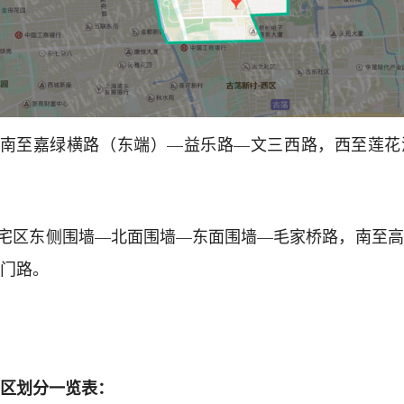
，南至嘉绿横路（东端）—益乐路—文三西路，西至莲
住宅区东侧围墙—北面围墙—东面围墙—毛家桥路，南至
门路。
区划分一览表：