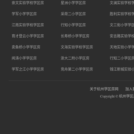
崇文实验学校学区房
星洲小学学区房
文澜实验学校
学军小学学区房
采荷二小学区房
胜利实验学校
江南实验学校学区房
行知小学学区房
文三街小学学
育才登云小学学区房
长寿桥小学学区房
安吉路实验学
卖鱼桥小学学区房
文海实验学校学区房
天地实验小学
闻涛小学学区房
浙大二附小学区房
行知二小学区
学军之江小学学区房
竞舟第二小学学区房
钱江新城实验
关于杭州学区房网
加入
Copyright © 杭州