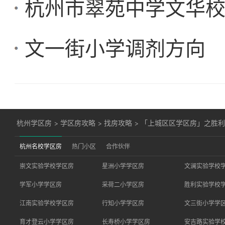
杭州市翠苑中学文华
文一街小学调剂方向
杭州学区房
>
学区房攻略
>
找房攻略
>
「上城区区学区房」之胜利实
杭州名校学区房
热门小区
合作伙伴
崇文实验学校学区房
星洲小学学区房
文澜实验学校
学军小学学区房
采荷二小学区房
胜利实验学校
江南实验学校学区房
行知小学学区房
文三街小学学
育才登云小学学区房
长寿桥小学学区房
安吉路实验学