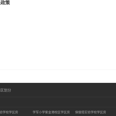
关政策
学区划分
验学校学区房
学军小学紫金港校区学区房
保俶塔实验学校学区房