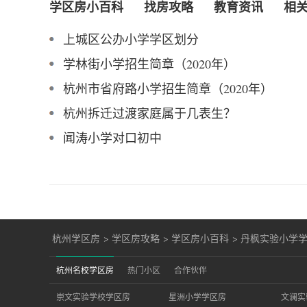
学区房小百科
找房攻略
教育资讯
相
上城区公办小学学区划分
学林街小学招生简章（2020年）
杭州市省府路小学招生简章（2020年）
杭州拆迁过渡家庭属于几表生？
闻涛小学对口初中
杭州学区房
>
学区房攻略
>
学区房小百科
>
丹枫实验小学
杭州名校学区房
热门小区
合作伙伴
崇文实验学校学区房
星洲小学学区房
文澜实