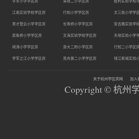
学军小学学区房
采荷二小学区房
胜利实验学校
江南实验学校学区房
行知小学学区房
文三街小学学
育才登云小学学区房
长寿桥小学学区房
安吉路实验学
卖鱼桥小学学区房
文海实验学校学区房
天地实验小学
闻涛小学学区房
浙大二附小学区房
行知二小学区
学军之江小学学区房
竞舟第二小学学区房
钱江新城实验
关于杭州学区房网
加入
Copyright © 