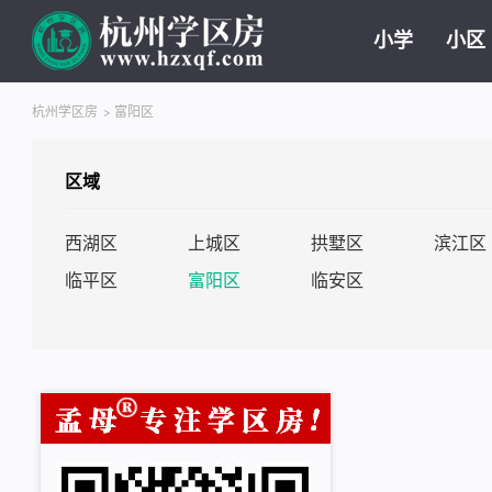
小学
小区
杭州学区房
>
富阳区
区域
西湖区
上城区
拱墅区
滨江区
临平区
富阳区
临安区