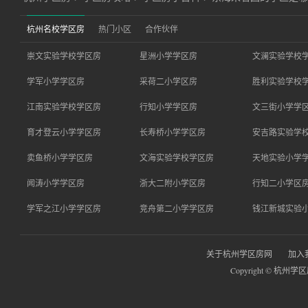
杭州名校学区房
热门小区
合作伙伴
崇文实验学校学区房
星洲小学学区房
文澜实验学校
学军小学学区房
采荷二小学区房
胜利实验学校
江南实验学校学区房
行知小学学区房
文三街小学学
育才登云小学学区房
长寿桥小学学区房
安吉路实验学
卖鱼桥小学学区房
文海实验学校学区房
天地实验小学
闻涛小学学区房
浙大二附小学区房
行知二小学区
学军之江小学学区房
竞舟第二小学学区房
钱江新城实验
关于杭州学区房网
加入
Copyright © 杭州