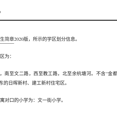
9
生简章
2020版，所示的学区划分信息。
区为：
路，南至文二路，西至教工路，北至余杭塘河。不含“金都
以东的日晖新村、建工新村住宅区。
寓对口的小学为：文一街小学。