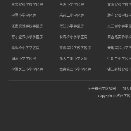
崇文实验学校学区房
星洲小学学区房
文澜实验学校
学军小学学区房
采荷二小学区房
胜利实验学校
江南实验学校学区房
行知小学学区房
文三街小学学
育才登云小学学区房
长寿桥小学学区房
安吉路实验学
卖鱼桥小学学区房
文海实验学校学区房
天地实验小学
闻涛小学学区房
浙大二附小学区房
行知二小学区
学军之江小学学区房
竞舟第二小学学区房
钱江新城实验
关于杭州学区房网
加入
Copyright © 杭州