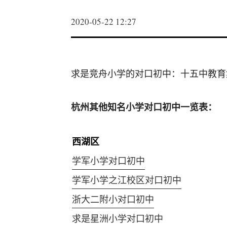
2020-05-22 12:27
求是竞舟小学的对口初中：十五中教育
杭州其他知名小学对口初中一览表：
西湖区
学军小学对口初中
学军小学之江校区对口初中
浙大二附小对口初中
求是星洲小学对口初中