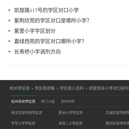
凯旋路117号的学区对口小学
紫荆欣苑的学区对口是哪所小学？
紫萱小学学区划分
嘉绿西苑的学区对口哪所小学？
长寿桥小学调剂方向
杭州学区房
>
学区房攻略
>
学区房小百科
>
求是竞舟小学对口初
杭州名校学区房
热门小区
合作伙伴
崇文实验学校学区房
星洲小学学区房
文澜实验学校
学军小学学区房
采荷二小学区房
胜利实验学校