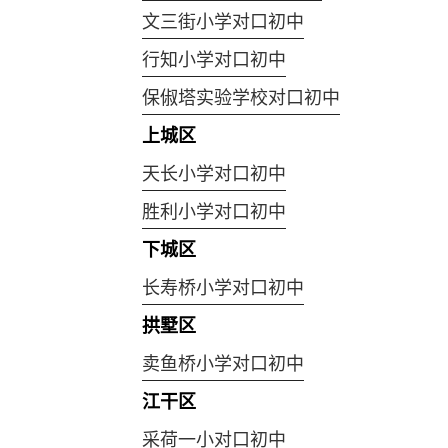
文三街小学对口初中
行知小学对口初中
保俶塔实验学校对口初中
上城区
天长小学对口初中
胜利小学对口初中
下城区
长寿桥小学对口初中
拱墅区
卖鱼桥小学对口初中
江干区
采荷一小对口初中