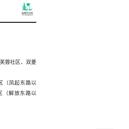
：
、芙蓉社区、双菱
区（凤起东路以
区（解放东路以