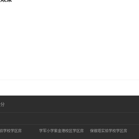
划分
验学校学区房
学军小学紫金港校区学区房
保俶塔实验学校学区房