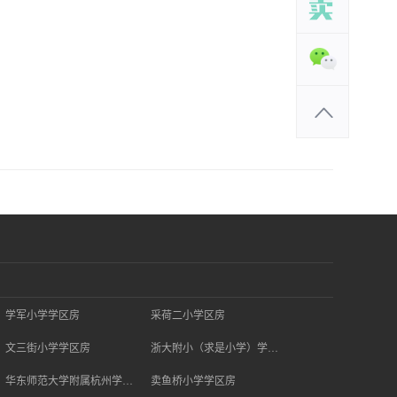
学军小学学区房
采荷二小学区房
文三街小学学区房
浙大附小（求是小学）学区房
华东师范大学附属杭州学校学区房
卖鱼桥小学学区房