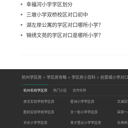
幸福河小学学区划分
三墩小学双桥校区对口初中
湖左岸公寓的学区对口哪所小学？
锦绣文苑的学区对口是哪所小学？
杭州学区房
>
学区房攻略
>
学区房小百科
>
创意城小学对
杭州名校学区房
热门小区
合作伙伴
崇文实验学校学区房
星洲小学学区房
文澜实
胜利实验学校学区房
文一街小学学区房
采荷一
天长小学学区房
育才登云小学学区房
长寿桥