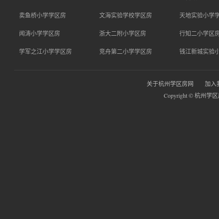
卖鱼桥小学学区房
文海实验学校学区房
天地实验小学
闻涛小学学区房
浙大二附小学区房
行知二小学区
学军之江小学学区房
竞舟第二小学学区房
钱江新城实验
关于杭州学区房网
加入
Copyright © 杭州