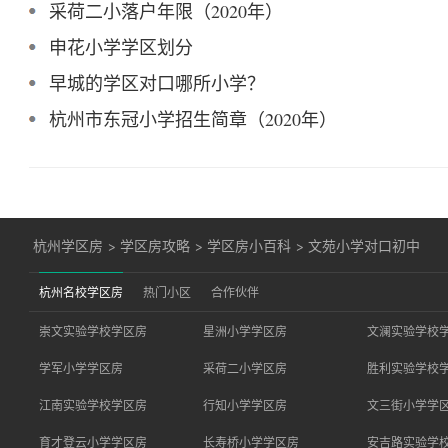
采荷二小落户年限（2020年）
申花小学学区划分
早城的学区对口哪所小学？
杭州市东冠小学招生简章（2020年）
杭州学区房
>
学区房攻略
>
学区房小百科
>
文苑小学对口初中
杭州名校学区房
热门小区
合作伙伴
崇文实验学校学区房
星洲小学学区房
文澜实验学校
学军小学学区房
采荷二小学区房
胜利实验学校
江南实验学校学区房
行知小学学区房
文三街小学学
育才登云小学学区房
长寿桥小学学区房
安吉路实验学